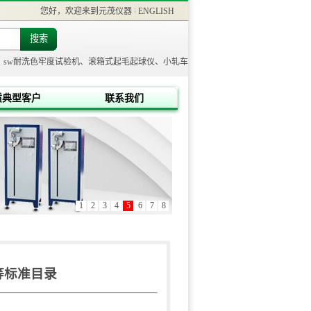
您好，欢迎来到元茂仪器
ENGLISH
sw耐洗色牢度试验机、滚箱式起毛起球仪、小轧车
质典型客户
联系我们
1
2
3
4
5
6
7
8
等标准目录