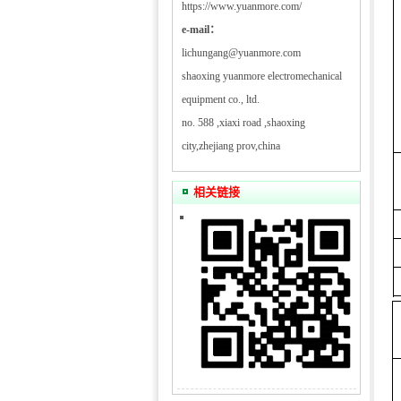
https://www.yuanmore.com/
e-mail：
lichungang@yuanmore.com
shaoxing yuanmore electromechanical
equipment co., ltd.
no. 588 ,xiaxi road ,shaoxing
city,zhejiang prov,china
相关链接